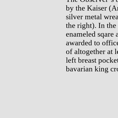
by the Kaiser (A
silver metal wrea
the right). In th
enameled sqare a
awarded to offic
of altogether at
left breast pocke
bavarian king cr