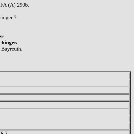
 FA (A) 290b.
hinger ?
er
chinger.
 Bayreuth.
IR 7