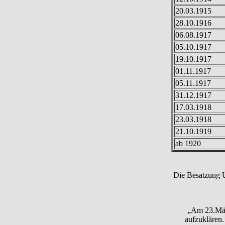
20.03.1915
28.10.1916
06.08.1917
05.10.1917
19.10.1917
01.11.1917
05.11.1917
31.12.1917
17.03.1918
23.03.1918
21.10.1919
ab 1920
Die Besatzung U
„Am 23.März
aufzuklären.