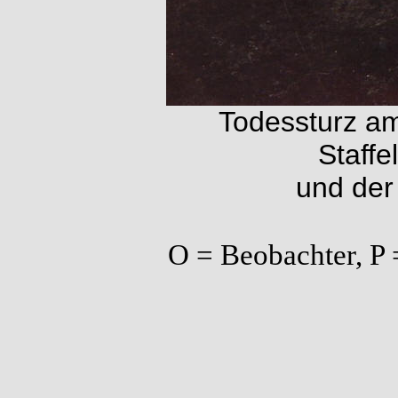
Todessturz am
Staffe
und der 
O = Beobachter, P =