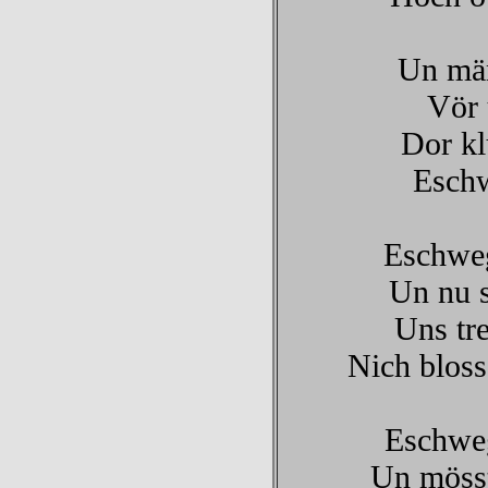
Un män
Vör 
Dor kl
Eschw
Eschweg
Un nu s
Uns tr
Nich bloss
Eschweg
Un mösst