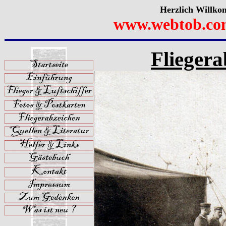
Herzlich Willko
www.webtob.co
Fliegera