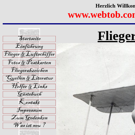
Herzlich Willko
www.webtob.co
Fliege