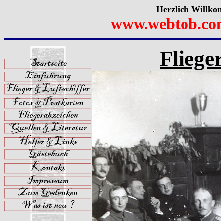
Herzlich Willko
www.webtob.co
Fliege