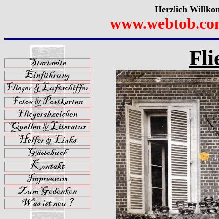
Herzlich Willko
www.webtob.co
Fli