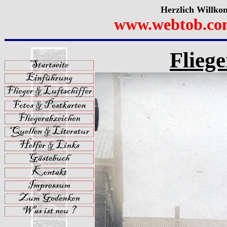
Herzlich Willko
www.webtob.co
Flieg