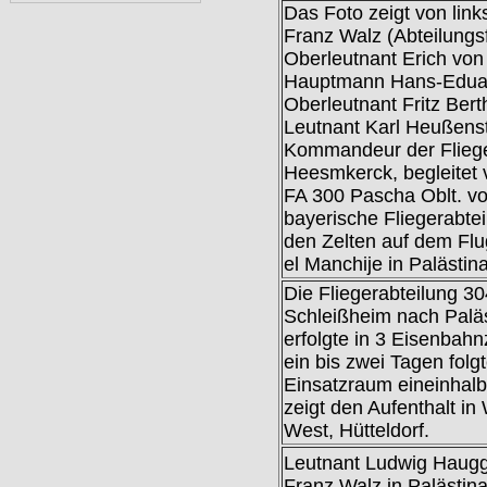
Das Foto zeigt von lin
Franz Walz (Abteilungs
Oberleutnant Erich von 
Hauptmann Hans-Eduar
Oberleutnant Fritz Bert
Leutnant Karl Heußens
Kommandeur der Fliege
Heesmkerck, begleitet 
FA 300 Pascha Oblt. v
bayerische Fliegerabtei
den Zelten auf dem Flu
el Manchije in Palästina
Die Fliegerabteilung 3
Schleißheim nach Paläs
erfolgte in 3 Eisenbahn
ein bis zwei Tagen folg
Einsatzraum eineinhal
zeigt den Aufenthalt i
West, Hütteldorf.
Leutnant Ludwig Haugg
Franz Walz in Palästin