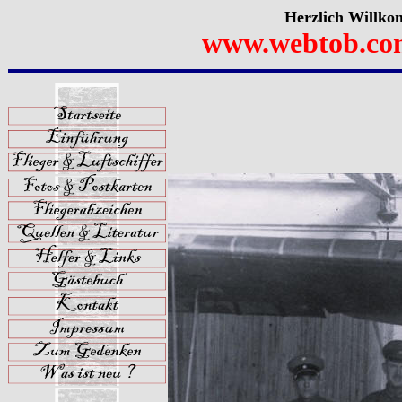
Herzlich Willko
www.webtob.co