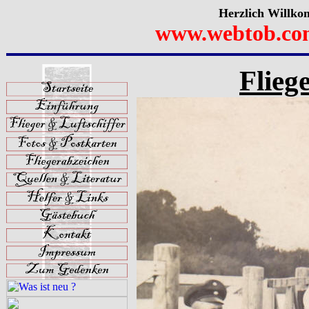
Herzlich Willko
www.webtob.co
Flieg