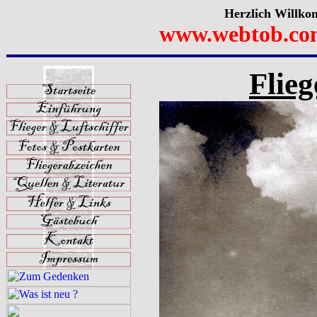
Herzlich Willko
www.webtob.co
Flieg