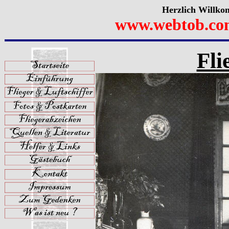
Herzlich Willko
www.webtob.co
Fli