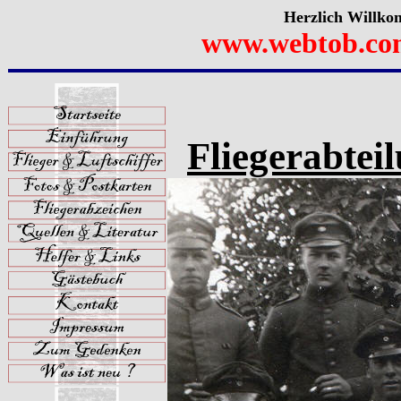
Herzlich Willko
www.webtob.co
Fliegerabteil