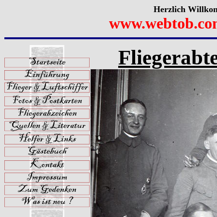
Herzlich Willko
www.webtob.co
Fliegerabte