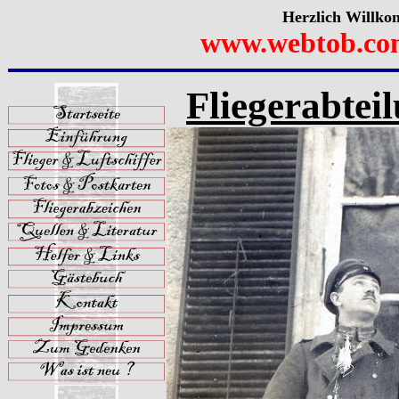
Herzlich Willko
www.webtob.co
Fliegerabteil