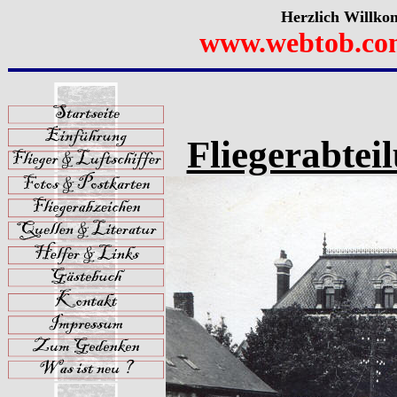
Herzlich Willko
www.webtob.co
Fliegerabtei