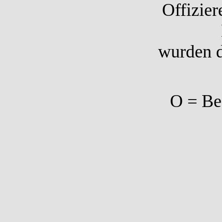
Offizier
wurden d
O = Beo