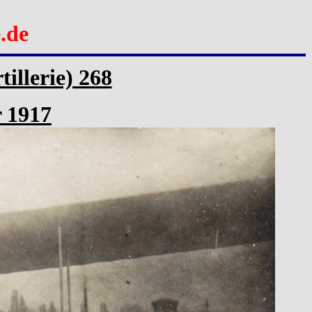
.de
tillerie) 268
r 1917