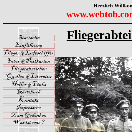
Herzlich Willko
www.webtob.co
Fliegerabtei