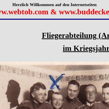
Herzlich Willkommen auf den Internetseiten
w.webtob.com & www.buddecke
Fliegerabteilung (Ar
im Kriegsjah