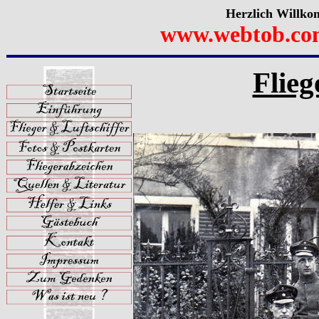
Herzlich Willko
www.webtob.co
Flieg