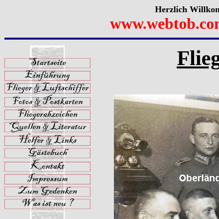
Herzlich Willko
www.webtob.co
Flie