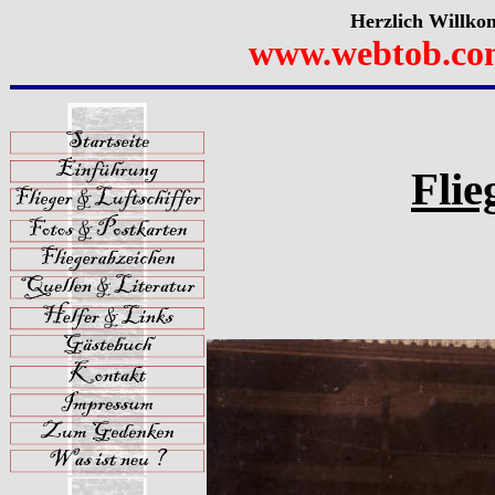
Herzlich Willko
www.webtob.co
Flie