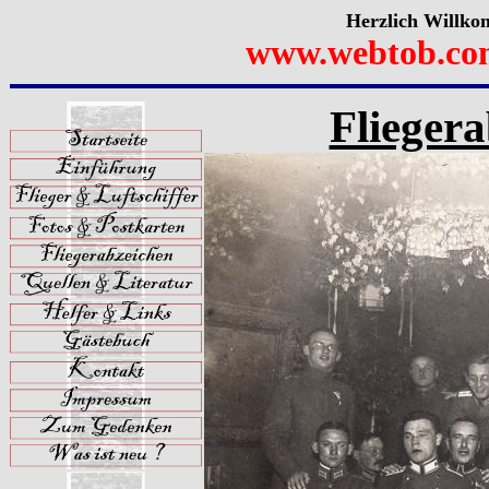
Herzlich Willko
www.webtob.co
Fliegera