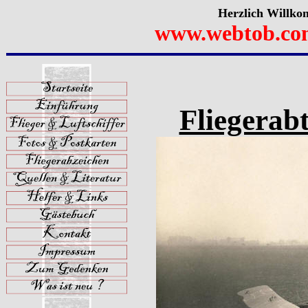
Herzlich Willko
www.webtob.co
Fliegerab