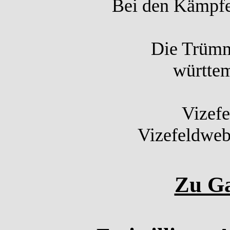
Bei den Kämpfe
Die Trümm
württem
Vizefe
Vizefeldwebe
Zu Ga