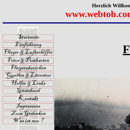
Herzlich Willko
www.webtob.co
F