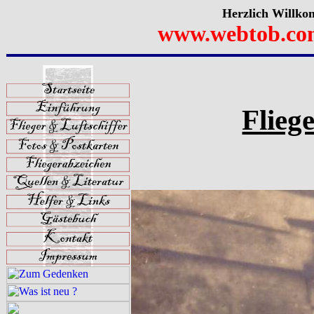
Herzlich Willko
www.webtob.co
Flieg