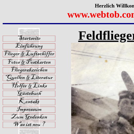
Herzlich Willko
www.webtob.co
Feldflieg