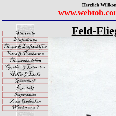
Herzlich Willko
www.webtob.co
Feld-Fli