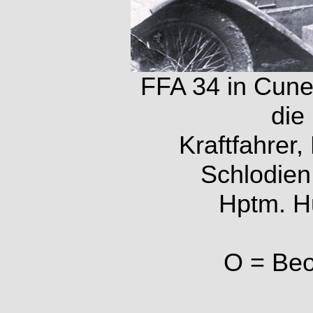
FFA 34 in Cun
die 
Kraftfahrer
Schlodien,
Hptm. Hu
O = Beob