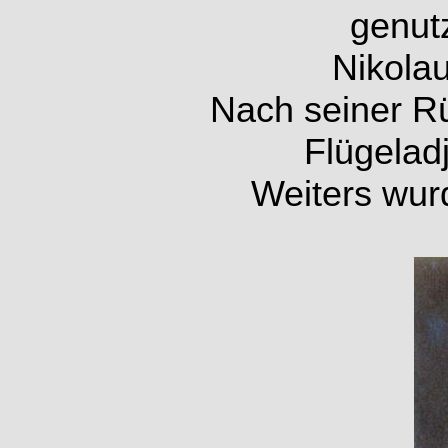
genut
Nikolau
Nach seiner R
Flügeladj
Weiters wur