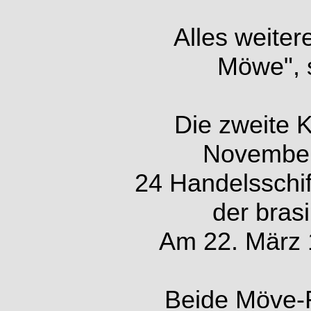
Alles weite
Möwe", 
Die zweite 
November
24 Handelsschif
der bras
Am 22. März 1
Beide Möve-F