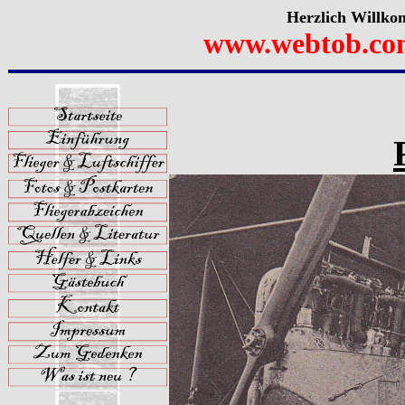
Herzlich Willko
www.webtob.co