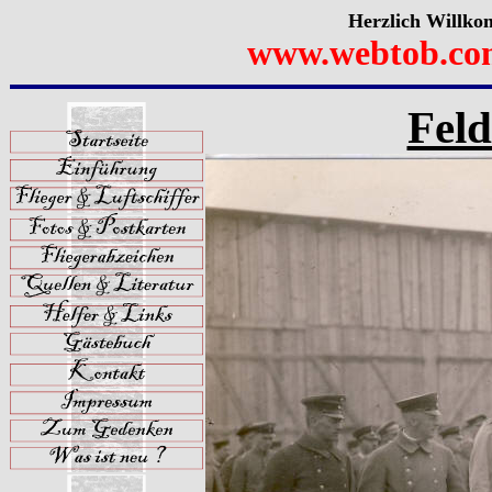
Herzlich Willko
www.webtob.co
Feld