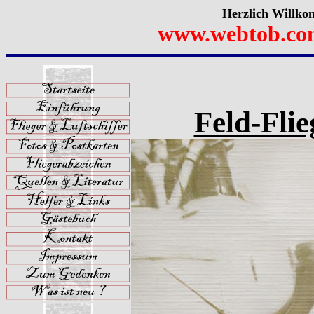
Herzlich Willko
www.webtob.co
Feld-Fli