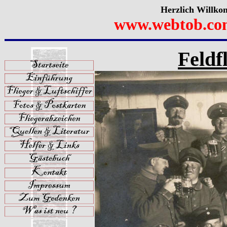
Herzlich Willko
www.webtob.co
Feldf