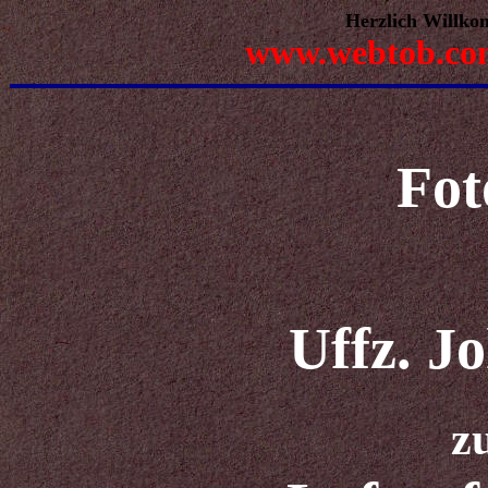
Herzlich Willko
www.webtob.co
Fot
Uffz. J
z