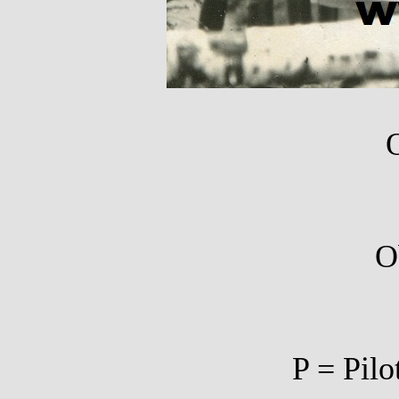
O
O
P = Pilo