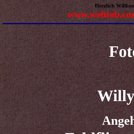
Herzlich Willko
www.webtob.co
Fot
Will
Angeh