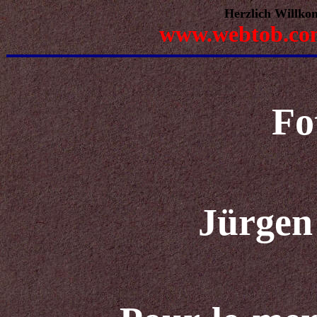
Herzlich Willko
www.webtob.co
Fo
Jürgen