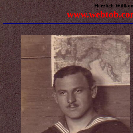
Herzlich Willko
www.webtob.co