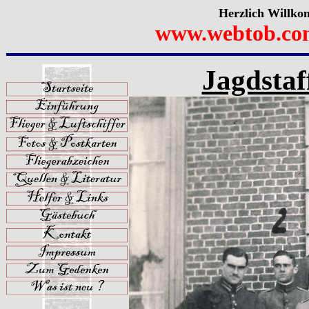
Herzlich Willko
www.webtob.co
Jagdstaf