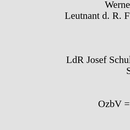
Werne
Leutnant d. R. 
LdR Josef Schul
S
OzbV = 