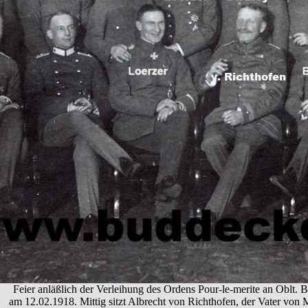
Feier anläßlich der Verleihung des Ordens Pour-le-merite an Oblt. B
am 12.02.1918. Mittig sitzt Albrecht von Richthofen, der Vater von