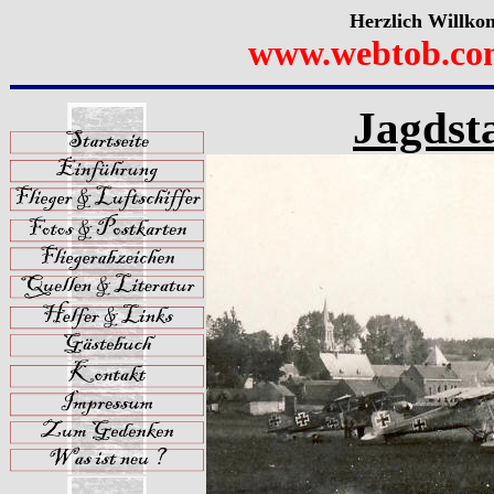
Herzlich Willko
www.webtob.co
Jagdsta