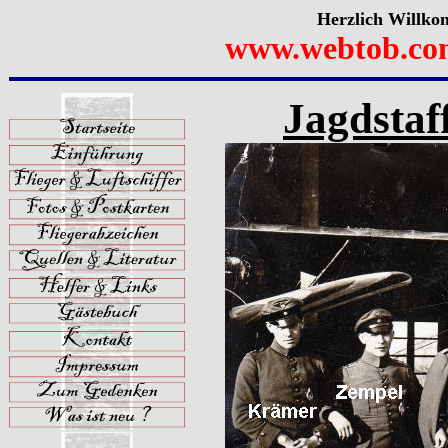
Herzlich Willko
www.webtob.co
Jagdstaf