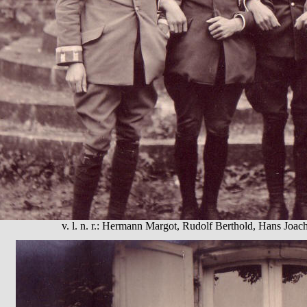
v. l. n. r.: Hermann Margot, Rudolf Berthold, Hans Joa