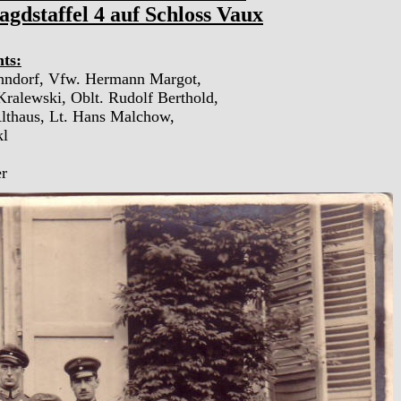
agdstaffel 4 auf Schloss Vaux
hts:
Höhndorf, Vfw. Hermann Margot,
ralewski, Oblt. Rudolf Berthold,
 Althaus, Lt. Hans Malchow,
kl
r