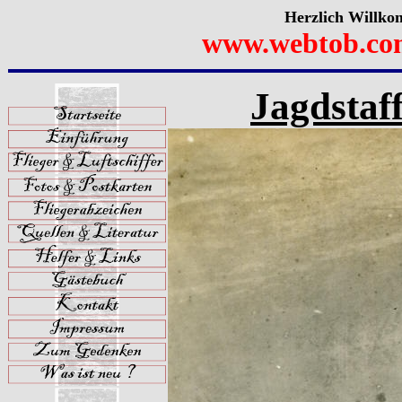
Herzlich Willko
www.webtob.co
Jagdstaff