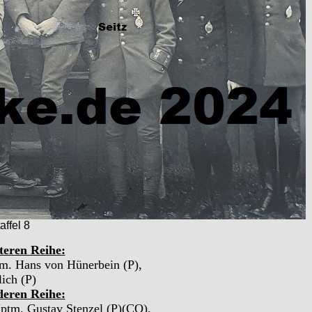
ffel 8
teren Reihe:
tm. Hans von Hünerbein (P),
lich (P)
deren Reihe:
Hptm. Gustav Stenzel (P)(CO),