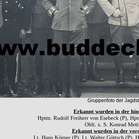
Gruppenfoto der Jagdsta
Erkannt wurden in der hin
Hptm. Rudolf Freiherr von Esebeck (P), Hp
Oblt. z. S. Konrad Mett
Erkannt wurden in der vor
Lt. Hans Körner (P), Lt. Walter Göttsch (P), 