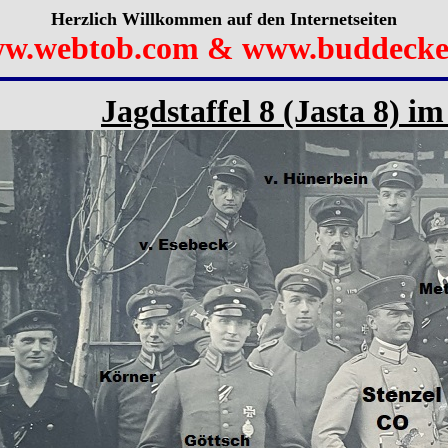
Herzlich Willkommen auf den Internetseiten
w.webtob.com & www.buddecke
Jagdstaffel 8 (Jasta 8) i