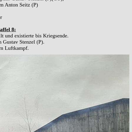
m Anton Seitz (P)
r
affel 8:
t und existierte bis Kriegsende.
 Gustav Stenzel (P).
im Luftkampf.