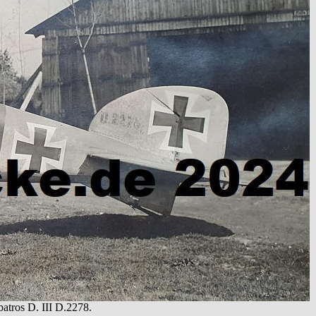
atros D. III D.2278.