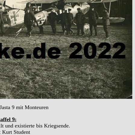
Jasta 9 mit Monteuren
affel 9:
t und existierte bis Kriegsende.
t Kurt Student