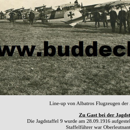
Line-up von Albatros Flugzeugen der 
Zu Gast bei der Jagdst
Die Jagdstaffel 9 wurde am 28.09.1916 aufgestell
Staffelführer war Oberleutnan