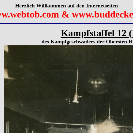
Herzlich Willkommen auf den Internetseiten
w.webtob.com & www.buddecke
Kampfstaffel 12 (
des Kampfgeschwaders der Obersten He