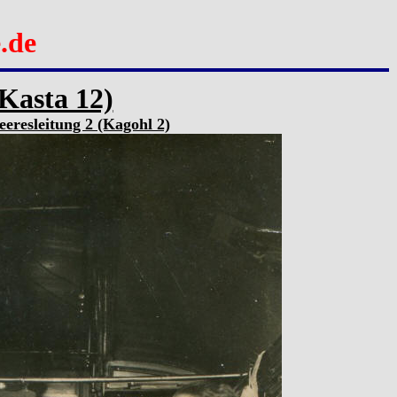
.de
Kasta 12)
eresleitung 2 (Kagohl 2)